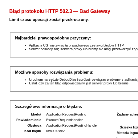
Błąd protokołu HTTP 502.3 — Bad Gateway
Limit czasu operacji został przekroczony.
Najbardziej prawdopodobne przyczyny:
Aplikacja CGI nie zwróciła prawidłowego zestawu błędów HTTP.
Serwer pełniący rolę serwera proxy lub bramy nie mógł przetworzyć żą
Możliwe sposoby rozwiązania problemu:
Uruchom narzędzie DebugDiag i spróbuj rozwiązać problemy z aplikacją
Ustal, czy za ten błąd odpowiedzialny jest serwer proxy lub bramie.
Szczegółowe informacje o błędzie:
Moduł
ApplicationRequestRouting
Żądany adre
Powiadomienie
ExecuteRequestHandler
Obsługa
ApplicationRequestRoutingHandler
Ścieżka fi
Kod błędu
0x80072ee2
Metoda logo