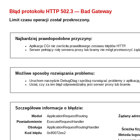
Błąd protokołu HTTP 502.3 — Bad Gateway
Limit czasu operacji został przekroczony.
Najbardziej prawdopodobne przyczyny:
Aplikacja CGI nie zwróciła prawidłowego zestawu błędów HTTP.
Serwer pełniący rolę serwera proxy lub bramy nie mógł przetworzyć żą
Możliwe sposoby rozwiązania problemu:
Uruchom narzędzie DebugDiag i spróbuj rozwiązać problemy z aplikacją
Ustal, czy za ten błąd odpowiedzialny jest serwer proxy lub bramie.
Szczegółowe informacje o błędzie:
Moduł
ApplicationRequestRouting
Żądany adre
Powiadomienie
ExecuteRequestHandler
Obsługa
ApplicationRequestRoutingHandler
Ścieżka fi
Kod błędu
0x80072ee2
Metoda logo