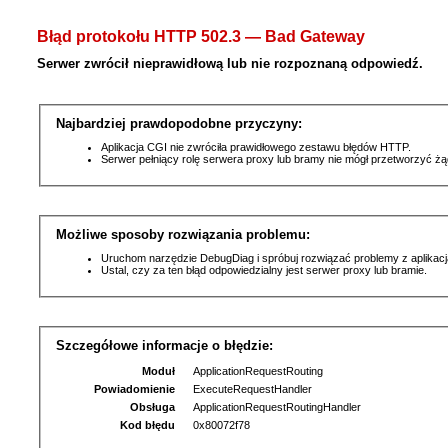
Błąd protokołu HTTP 502.3 — Bad Gateway
Serwer zwrócił nieprawidłową lub nie rozpoznaną odpowiedź.
Najbardziej prawdopodobne przyczyny:
Aplikacja CGI nie zwróciła prawidłowego zestawu błędów HTTP.
Serwer pełniący rolę serwera proxy lub bramy nie mógł przetworzyć ż
Możliwe sposoby rozwiązania problemu:
Uruchom narzędzie DebugDiag i spróbuj rozwiązać problemy z aplikacj
Ustal, czy za ten błąd odpowiedzialny jest serwer proxy lub bramie.
Szczegółowe informacje o błędzie:
Moduł
ApplicationRequestRouting
Powiadomienie
ExecuteRequestHandler
Obsługa
ApplicationRequestRoutingHandler
Kod błędu
0x80072f78