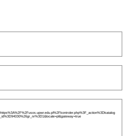
ice=https%3A%2F%2Fusos.upwr.edu.pl%2Fkontroler.php%3F_action%3Dkatalog
_id%3D94030%26gr_nr%3D1&locale=pl&gateway=true