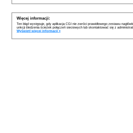
Więcej informacji:
Ten błąd występuje, gdy aplikacja CGI nie zwróci prawidłowego zestawu nagłówk
unkcji śledzenia ścieżek połączeń sieciowych lub skontaktować się z administr
Wyświetl więcej informacji »