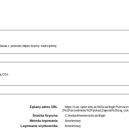
ądania z powodu błędu bramy nadrzędnej.
ą CGI.
Żądany adres URL
https://cas.upwr.edu.pl:443/cas/login?serv
2%2Fprzedmioty%2FpokazZajecia%26zaj_cyk
Ścieżka fizyczna
C:\inetpub\wwwroot\cas\login
Metoda logowania
Anonimowy
Logowanie użytkownika
Anonimowy