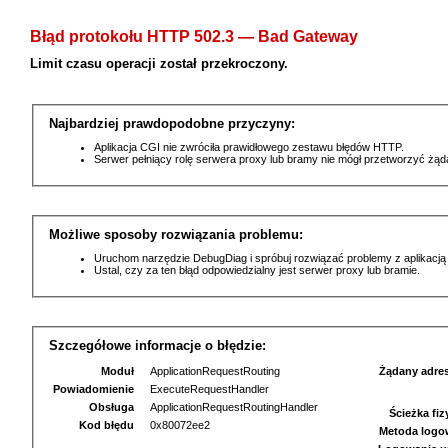
Błąd protokołu HTTP 502.3 — Bad Gateway
Limit czasu operacji został przekroczony.
Najbardziej prawdopodobne przyczyny:
Aplikacja CGI nie zwróciła prawidłowego zestawu błędów HTTP.
Serwer pełniący rolę serwera proxy lub bramy nie mógł przetworzyć żą
Możliwe sposoby rozwiązania problemu:
Uruchom narzędzie DebugDiag i spróbuj rozwiązać problemy z aplikacją
Ustal, czy za ten błąd odpowiedzialny jest serwer proxy lub bramie.
Szczegółowe informacje o błędzie:
Moduł
ApplicationRequestRouting
Żądany adre
Powiadomienie
ExecuteRequestHandler
Obsługa
ApplicationRequestRoutingHandler
Ścieżka fi
Kod błędu
0x80072ee2
Metoda logo