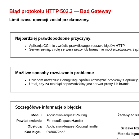
Błąd protokołu HTTP 502.3 — Bad Gateway
Limit czasu operacji został przekroczony.
Najbardziej prawdopodobne przyczyny:
Aplikacja CGI nie zwróciła prawidłowego zestawu błędów HTTP.
Serwer pełniący rolę serwera proxy lub bramy nie mógł przetworzyć żą
Możliwe sposoby rozwiązania problemu:
Uruchom narzędzie DebugDiag i spróbuj rozwiązać problemy z aplikacją
Ustal, czy za ten błąd odpowiedzialny jest serwer proxy lub bramie.
Szczegółowe informacje o błędzie:
Moduł
ApplicationRequestRouting
Żądany adre
Powiadomienie
ExecuteRequestHandler
Obsługa
ApplicationRequestRoutingHandler
Ścieżka fi
Kod błędu
0x80072ee2
Metoda logo