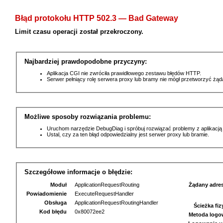
Błąd protokołu HTTP 502.3 — Bad Gateway
Limit czasu operacji został przekroczony.
Najbardziej prawdopodobne przyczyny:
Aplikacja CGI nie zwróciła prawidłowego zestawu błędów HTTP.
Serwer pełniący rolę serwera proxy lub bramy nie mógł przetworzyć żą
Możliwe sposoby rozwiązania problemu:
Uruchom narzędzie DebugDiag i spróbuj rozwiązać problemy z aplikacją
Ustal, czy za ten błąd odpowiedzialny jest serwer proxy lub bramie.
Szczegółowe informacje o błędzie:
Moduł
ApplicationRequestRouting
Żądany adre
Powiadomienie
ExecuteRequestHandler
Obsługa
ApplicationRequestRoutingHandler
Ścieżka fi
Kod błędu
0x80072ee2
Metoda logo