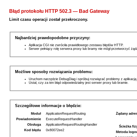
Błąd protokołu HTTP 502.3 — Bad Gateway
Limit czasu operacji został przekroczony.
Najbardziej prawdopodobne przyczyny:
Aplikacja CGI nie zwróciła prawidłowego zestawu błędów HTTP.
Serwer pełniący rolę serwera proxy lub bramy nie mógł przetworzyć żą
Możliwe sposoby rozwiązania problemu:
Uruchom narzędzie DebugDiag i spróbuj rozwiązać problemy z aplikacją
Ustal, czy za ten błąd odpowiedzialny jest serwer proxy lub bramie.
Szczegółowe informacje o błędzie:
Moduł
ApplicationRequestRouting
Żądany adre
Powiadomienie
ExecuteRequestHandler
Obsługa
ApplicationRequestRoutingHandler
Ścieżka fi
Kod błędu
0x80072ee2
Metoda logo