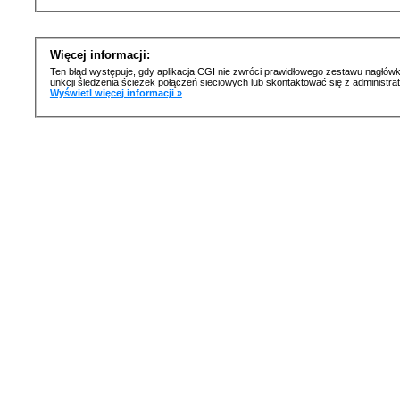
Więcej informacji:
Ten błąd występuje, gdy aplikacja CGI nie zwróci prawidłowego zestawu nagłówk
unkcji śledzenia ścieżek połączeń sieciowych lub skontaktować się z administr
Wyświetl więcej informacji »