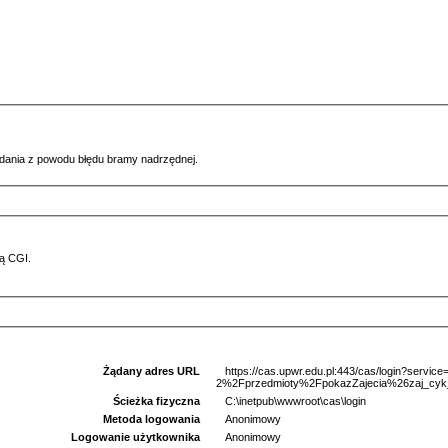
ądania z powodu błędu bramy nadrzędnej.
ą CGI.
Żądany adres URL
https://cas.upwr.edu.pl:443/cas/login?serv
2%2Fprzedmioty%2FpokazZajecia%26zaj_cyk
Ścieżka fizyczna
C:\inetpub\wwwroot\cas\login
Metoda logowania
Anonimowy
Logowanie użytkownika
Anonimowy