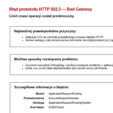
Błąd protokołu HTTP 502.3 — Bad Gateway
Limit czasu operacji został przekroczony.
Najbardziej prawdopodobne przyczyny:
Aplikacja CGI nie zwróciła prawidłowego zestawu błędów HTTP.
Serwer pełniący rolę serwera proxy lub bramy nie mógł przetworzyć ż
Możliwe sposoby rozwiązania problemu:
Uruchom narzędzie DebugDiag i spróbuj rozwiązać problemy z aplikacj
Ustal, czy za ten błąd odpowiedzialny jest serwer proxy lub bramie.
Szczegółowe informacje o błędzie:
Moduł
ApplicationRequestRouting
Powiadomienie
ExecuteRequestHandler
Obsługa
ApplicationRequestRoutingHandler
Kod błędu
0x80072ee2