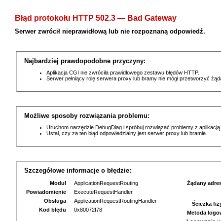
Błąd protokołu HTTP 502.3 — Bad Gateway
Serwer zwrócił nieprawidłową lub nie rozpoznaną odpowiedź.
Najbardziej prawdopodobne przyczyny:
Aplikacja CGI nie zwróciła prawidłowego zestawu błędów HTTP.
Serwer pełniący rolę serwera proxy lub bramy nie mógł przetworzyć żą
Możliwe sposoby rozwiązania problemu:
Uruchom narzędzie DebugDiag i spróbuj rozwiązać problemy z aplikacją
Ustal, czy za ten błąd odpowiedzialny jest serwer proxy lub bramie.
Szczegółowe informacje o błędzie:
Moduł
ApplicationRequestRouting
Żądany adre
Powiadomienie
ExecuteRequestHandler
Obsługa
ApplicationRequestRoutingHandler
Ścieżka fi
Kod błędu
0x80072f78
Metoda logo