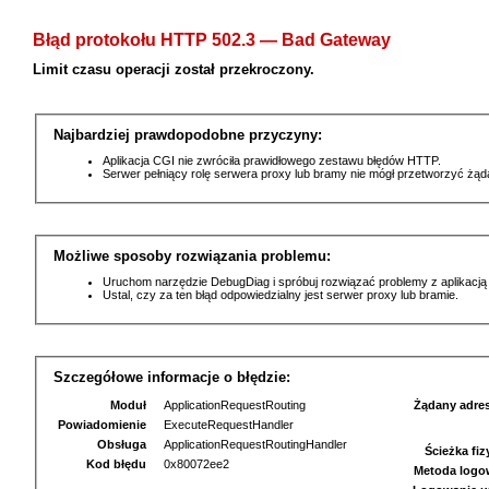
Błąd protokołu HTTP 502.3 — Bad Gateway
Limit czasu operacji został przekroczony.
Najbardziej prawdopodobne przyczyny:
Aplikacja CGI nie zwróciła prawidłowego zestawu błędów HTTP.
Serwer pełniący rolę serwera proxy lub bramy nie mógł przetworzyć żą
Możliwe sposoby rozwiązania problemu:
Uruchom narzędzie DebugDiag i spróbuj rozwiązać problemy z aplikacją
Ustal, czy za ten błąd odpowiedzialny jest serwer proxy lub bramie.
Szczegółowe informacje o błędzie:
Moduł
ApplicationRequestRouting
Żądany adre
Powiadomienie
ExecuteRequestHandler
Obsługa
ApplicationRequestRoutingHandler
Ścieżka fi
Kod błędu
0x80072ee2
Metoda logo