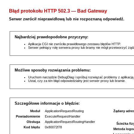
Błąd protokołu HTTP 502.3 — Bad Gateway
Serwer zwrócił nieprawidłową lub nie rozpoznaną odpowiedź.
Najbardziej prawdopodobne przyczyny:
Aplikacja CGI nie zwróciła prawidłowego zestawu błędów HTTP.
Serwer pełniący rolę serwera proxy lub bramy nie mógł przetworzyć żą
Możliwe sposoby rozwiązania problemu:
Uruchom narzędzie DebugDiag i spróbuj rozwiązać problemy z aplikacją
Ustal, czy za ten błąd odpowiedzialny jest serwer proxy lub bramie.
Szczegółowe informacje o błędzie:
Moduł
ApplicationRequestRouting
Żądany adre
Powiadomienie
ExecuteRequestHandler
Obsługa
ApplicationRequestRoutingHandler
Ścieżka fi
Kod błędu
0x80072f78
Metoda logo