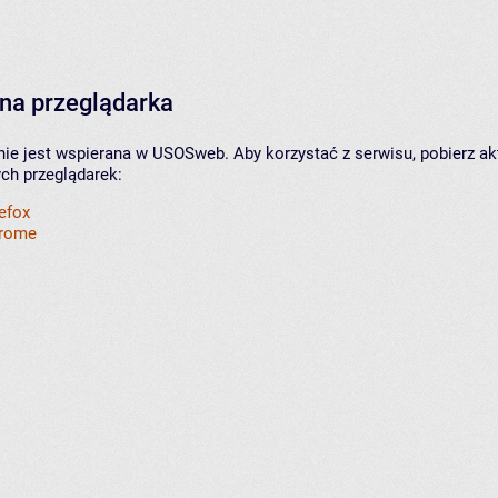
na przeglądarka
nie jest wspierana w USOSweb. Aby korzystać z serwisu, pobierz ak
ych przeglądarek:
refox
hrome