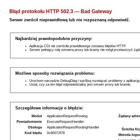
Błąd protokołu HTTP 502.3 — Bad Gateway
Serwer zwrócił nieprawidłową lub nie rozpoznaną odpowiedź.
Najbardziej prawdopodobne przyczyny:
Aplikacja CGI nie zwróciła prawidłowego zestawu błędów HTTP.
Serwer pełniący rolę serwera proxy lub bramy nie mógł przetworzyć żą
Możliwe sposoby rozwiązania problemu:
Uruchom narzędzie DebugDiag i spróbuj rozwiązać problemy z aplikacją
Ustal, czy za ten błąd odpowiedzialny jest serwer proxy lub bramie.
Szczegółowe informacje o błędzie:
Moduł
ApplicationRequestRouting
Żądany adre
Powiadomienie
ExecuteRequestHandler
Obsługa
ApplicationRequestRoutingHandler
Ścieżka fi
Kod błędu
0x80072f78
Metoda logo