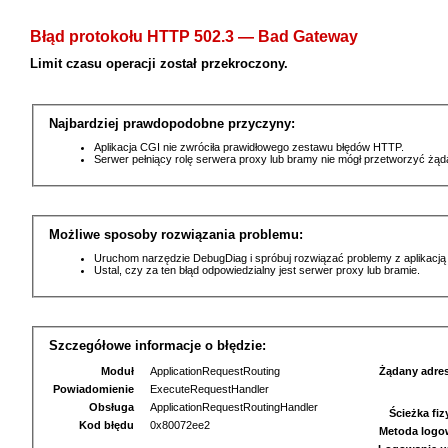
Błąd protokołu HTTP 502.3 — Bad Gateway
Limit czasu operacji został przekroczony.
Najbardziej prawdopodobne przyczyny:
Aplikacja CGI nie zwróciła prawidłowego zestawu błędów HTTP.
Serwer pełniący rolę serwera proxy lub bramy nie mógł przetworzyć żą
Możliwe sposoby rozwiązania problemu:
Uruchom narzędzie DebugDiag i spróbuj rozwiązać problemy z aplikacją
Ustal, czy za ten błąd odpowiedzialny jest serwer proxy lub bramie.
Szczegółowe informacje o błędzie:
Moduł
ApplicationRequestRouting
Żądany adre
Powiadomienie
ExecuteRequestHandler
Obsługa
ApplicationRequestRoutingHandler
Ścieżka fi
Kod błędu
0x80072ee2
Metoda logo