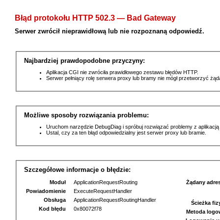
Błąd protokołu HTTP 502.3 — Bad Gateway
Serwer zwrócił nieprawidłową lub nie rozpoznaną odpowiedź.
Najbardziej prawdopodobne przyczyny:
Aplikacja CGI nie zwróciła prawidłowego zestawu błędów HTTP.
Serwer pełniący rolę serwera proxy lub bramy nie mógł przetworzyć żą
Możliwe sposoby rozwiązania problemu:
Uruchom narzędzie DebugDiag i spróbuj rozwiązać problemy z aplikacją
Ustal, czy za ten błąd odpowiedzialny jest serwer proxy lub bramie.
Szczegółowe informacje o błędzie:
Moduł
ApplicationRequestRouting
Żądany adre
Powiadomienie
ExecuteRequestHandler
Obsługa
ApplicationRequestRoutingHandler
Ścieżka fi
Kod błędu
0x80072f78
Metoda logo