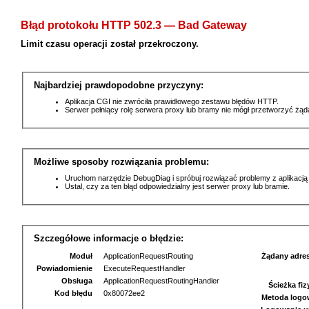
Błąd protokołu HTTP 502.3 — Bad Gateway
Limit czasu operacji został przekroczony.
Najbardziej prawdopodobne przyczyny:
Aplikacja CGI nie zwróciła prawidłowego zestawu błędów HTTP.
Serwer pełniący rolę serwera proxy lub bramy nie mógł przetworzyć żą
Możliwe sposoby rozwiązania problemu:
Uruchom narzędzie DebugDiag i spróbuj rozwiązać problemy z aplikacją
Ustal, czy za ten błąd odpowiedzialny jest serwer proxy lub bramie.
Szczegółowe informacje o błędzie:
Moduł
ApplicationRequestRouting
Żądany adre
Powiadomienie
ExecuteRequestHandler
Obsługa
ApplicationRequestRoutingHandler
Ścieżka fi
Kod błędu
0x80072ee2
Metoda logo