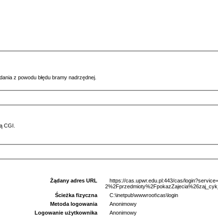
ądania z powodu błędu bramy nadrzędnej.
ą CGI.
Żądany adres URL
https://cas.upwr.edu.pl:443/cas/login?serv
2%2Fprzedmioty%2FpokazZajecia%26zaj_cyk
Ścieżka fizyczna
C:\inetpub\wwwroot\cas\login
Metoda logowania
Anonimowy
Logowanie użytkownika
Anonimowy