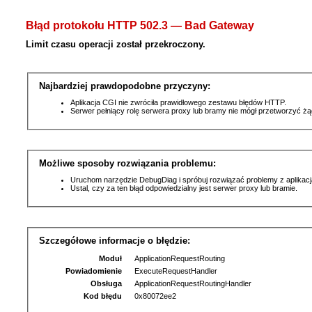
Błąd protokołu HTTP 502.3 — Bad Gateway
Limit czasu operacji został przekroczony.
Najbardziej prawdopodobne przyczyny:
Aplikacja CGI nie zwróciła prawidłowego zestawu błędów HTTP.
Serwer pełniący rolę serwera proxy lub bramy nie mógł przetworzyć ż
Możliwe sposoby rozwiązania problemu:
Uruchom narzędzie DebugDiag i spróbuj rozwiązać problemy z aplikacj
Ustal, czy za ten błąd odpowiedzialny jest serwer proxy lub bramie.
Szczegółowe informacje o błędzie:
Moduł
ApplicationRequestRouting
Powiadomienie
ExecuteRequestHandler
Obsługa
ApplicationRequestRoutingHandler
Kod błędu
0x80072ee2