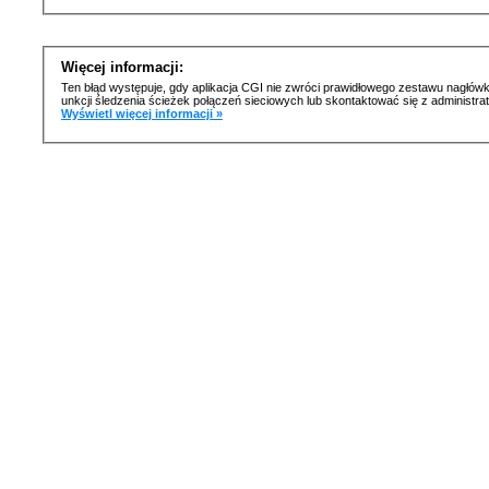
Więcej informacji:
Ten błąd występuje, gdy aplikacja CGI nie zwróci prawidłowego zestawu nagłówk
unkcji śledzenia ścieżek połączeń sieciowych lub skontaktować się z administr
Wyświetl więcej informacji »