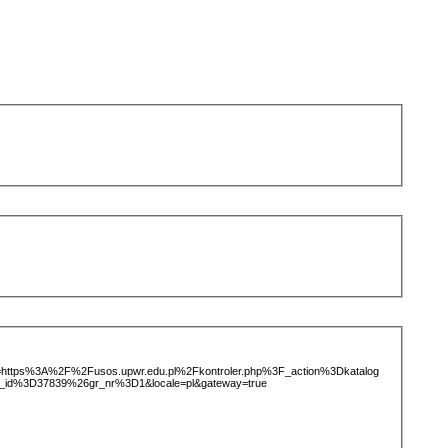
ice=https%3A%2F%2Fusos.upwr.edu.pl%2Fkontroler.php%3F_action%3Dkatalog
_id%3D37839%26gr_nr%3D1&locale=pl&gateway=true