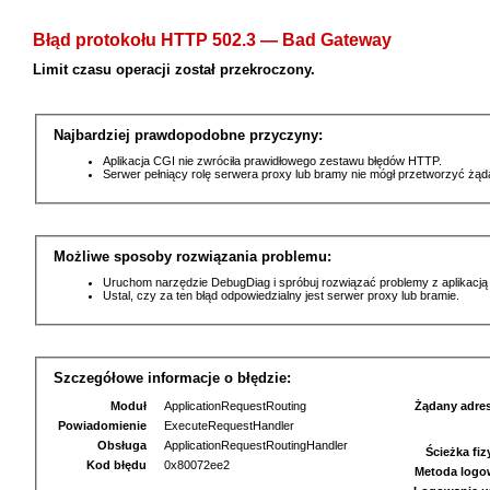
Błąd protokołu HTTP 502.3 — Bad Gateway
Limit czasu operacji został przekroczony.
Najbardziej prawdopodobne przyczyny:
Aplikacja CGI nie zwróciła prawidłowego zestawu błędów HTTP.
Serwer pełniący rolę serwera proxy lub bramy nie mógł przetworzyć żą
Możliwe sposoby rozwiązania problemu:
Uruchom narzędzie DebugDiag i spróbuj rozwiązać problemy z aplikacją
Ustal, czy za ten błąd odpowiedzialny jest serwer proxy lub bramie.
Szczegółowe informacje o błędzie:
Moduł
ApplicationRequestRouting
Żądany adre
Powiadomienie
ExecuteRequestHandler
Obsługa
ApplicationRequestRoutingHandler
Ścieżka fi
Kod błędu
0x80072ee2
Metoda logo