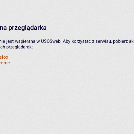
na przeglądarka
nie jest wspierana w USOSweb. Aby korzystać z serwisu, pobierz ak
ych przeglądarek:
refox
hrome