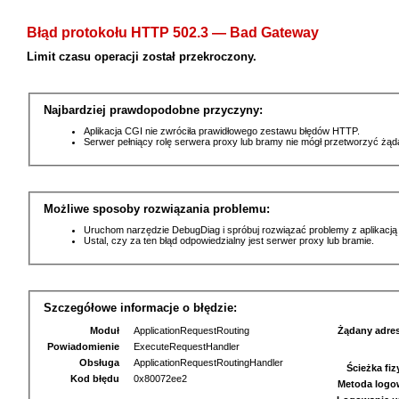
Błąd protokołu HTTP 502.3 — Bad Gateway
Limit czasu operacji został przekroczony.
Najbardziej prawdopodobne przyczyny:
Aplikacja CGI nie zwróciła prawidłowego zestawu błędów HTTP.
Serwer pełniący rolę serwera proxy lub bramy nie mógł przetworzyć żą
Możliwe sposoby rozwiązania problemu:
Uruchom narzędzie DebugDiag i spróbuj rozwiązać problemy z aplikacją
Ustal, czy za ten błąd odpowiedzialny jest serwer proxy lub bramie.
Szczegółowe informacje o błędzie:
Moduł
ApplicationRequestRouting
Żądany adre
Powiadomienie
ExecuteRequestHandler
Obsługa
ApplicationRequestRoutingHandler
Ścieżka fi
Kod błędu
0x80072ee2
Metoda logo