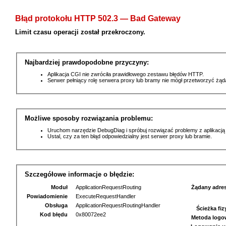
Błąd protokołu HTTP 502.3 — Bad Gateway
Limit czasu operacji został przekroczony.
Najbardziej prawdopodobne przyczyny:
Aplikacja CGI nie zwróciła prawidłowego zestawu błędów HTTP.
Serwer pełniący rolę serwera proxy lub bramy nie mógł przetworzyć żą
Możliwe sposoby rozwiązania problemu:
Uruchom narzędzie DebugDiag i spróbuj rozwiązać problemy z aplikacją
Ustal, czy za ten błąd odpowiedzialny jest serwer proxy lub bramie.
Szczegółowe informacje o błędzie:
Moduł
ApplicationRequestRouting
Żądany adre
Powiadomienie
ExecuteRequestHandler
Obsługa
ApplicationRequestRoutingHandler
Ścieżka fi
Kod błędu
0x80072ee2
Metoda logo