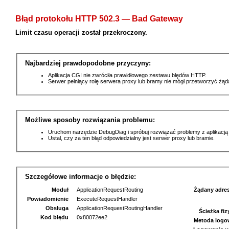
Błąd protokołu HTTP 502.3 — Bad Gateway
Limit czasu operacji został przekroczony.
Najbardziej prawdopodobne przyczyny:
Aplikacja CGI nie zwróciła prawidłowego zestawu błędów HTTP.
Serwer pełniący rolę serwera proxy lub bramy nie mógł przetworzyć żą
Możliwe sposoby rozwiązania problemu:
Uruchom narzędzie DebugDiag i spróbuj rozwiązać problemy z aplikacją
Ustal, czy za ten błąd odpowiedzialny jest serwer proxy lub bramie.
Szczegółowe informacje o błędzie:
Moduł
ApplicationRequestRouting
Żądany adre
Powiadomienie
ExecuteRequestHandler
Obsługa
ApplicationRequestRoutingHandler
Ścieżka fi
Kod błędu
0x80072ee2
Metoda logo