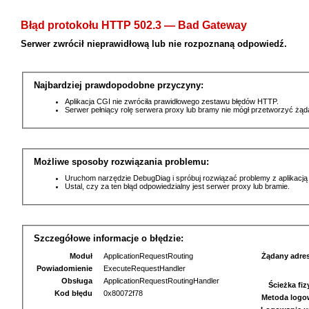
Błąd protokołu HTTP 502.3 — Bad Gateway
Serwer zwrócił nieprawidłową lub nie rozpoznaną odpowiedź.
Najbardziej prawdopodobne przyczyny:
Aplikacja CGI nie zwróciła prawidłowego zestawu błędów HTTP.
Serwer pełniący rolę serwera proxy lub bramy nie mógł przetworzyć żą
Możliwe sposoby rozwiązania problemu:
Uruchom narzędzie DebugDiag i spróbuj rozwiązać problemy z aplikacją
Ustal, czy za ten błąd odpowiedzialny jest serwer proxy lub bramie.
Szczegółowe informacje o błędzie:
Moduł
ApplicationRequestRouting
Żądany adre
Powiadomienie
ExecuteRequestHandler
Obsługa
ApplicationRequestRoutingHandler
Ścieżka fi
Kod błędu
0x80072f78
Metoda logo