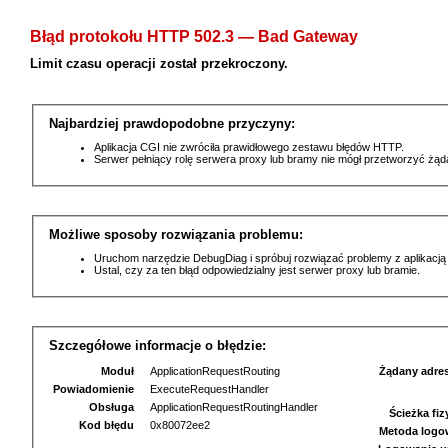
Błąd protokołu HTTP 502.3 — Bad Gateway
Limit czasu operacji został przekroczony.
Najbardziej prawdopodobne przyczyny:
Aplikacja CGI nie zwróciła prawidłowego zestawu błędów HTTP.
Serwer pełniący rolę serwera proxy lub bramy nie mógł przetworzyć żą
Możliwe sposoby rozwiązania problemu:
Uruchom narzędzie DebugDiag i spróbuj rozwiązać problemy z aplikacją
Ustal, czy za ten błąd odpowiedzialny jest serwer proxy lub bramie.
Szczegółowe informacje o błędzie:
Moduł
ApplicationRequestRouting
Żądany adre
Powiadomienie
ExecuteRequestHandler
Obsługa
ApplicationRequestRoutingHandler
Ścieżka fi
Kod błędu
0x80072ee2
Metoda logo