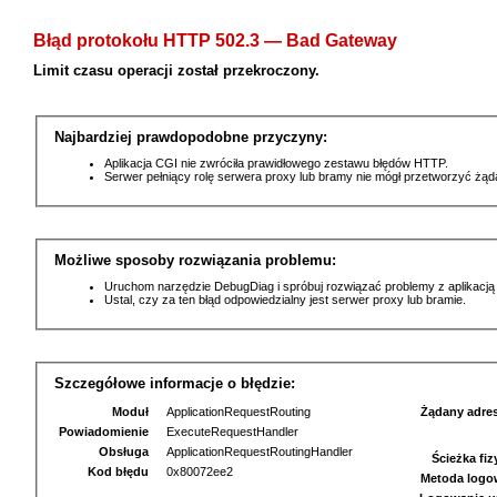
Błąd protokołu HTTP 502.3 — Bad Gateway
Limit czasu operacji został przekroczony.
Najbardziej prawdopodobne przyczyny:
Aplikacja CGI nie zwróciła prawidłowego zestawu błędów HTTP.
Serwer pełniący rolę serwera proxy lub bramy nie mógł przetworzyć żą
Możliwe sposoby rozwiązania problemu:
Uruchom narzędzie DebugDiag i spróbuj rozwiązać problemy z aplikacją
Ustal, czy za ten błąd odpowiedzialny jest serwer proxy lub bramie.
Szczegółowe informacje o błędzie:
Moduł
ApplicationRequestRouting
Żądany adre
Powiadomienie
ExecuteRequestHandler
Obsługa
ApplicationRequestRoutingHandler
Ścieżka fi
Kod błędu
0x80072ee2
Metoda logo