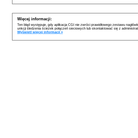
Więcej informacji:
Ten błąd występuje, gdy aplikacja CGI nie zwróci prawidłowego zestawu nagłówk
unkcji śledzenia ścieżek połączeń sieciowych lub skontaktować się z administr
Wyświetl więcej informacji »