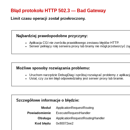
Błąd protokołu HTTP 502.3 — Bad Gateway
Limit czasu operacji został przekroczony.
Najbardziej prawdopodobne przyczyny:
Aplikacja CGI nie zwróciła prawidłowego zestawu błędów HTTP.
Serwer pełniący rolę serwera proxy lub bramy nie mógł przetworzyć ż
Możliwe sposoby rozwiązania problemu:
Uruchom narzędzie DebugDiag i spróbuj rozwiązać problemy z aplikacj
Ustal, czy za ten błąd odpowiedzialny jest serwer proxy lub bramie.
Szczegółowe informacje o błędzie:
Moduł
ApplicationRequestRouting
Powiadomienie
ExecuteRequestHandler
Obsługa
ApplicationRequestRoutingHandler
Kod błędu
0x80072ee2