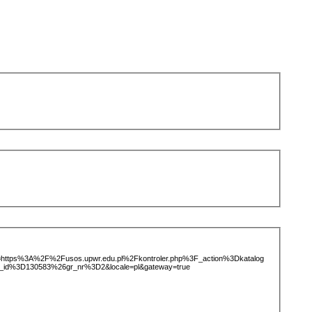
ice=https%3A%2F%2Fusos.upwr.edu.pl%2Fkontroler.php%3F_action%3Dkatalog
_id%3D130583%26gr_nr%3D2&locale=pl&gateway=true