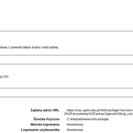
ądania z powodu błędu bramy nadrzędnej.
ą CGI.
Żądany adres URL
https://cas.upwr.edu.pl:443/cas/login?serv
2%2Fprzedmioty%2FpokazZajecia%26zaj_cyk
Ścieżka fizyczna
C:\inetpub\wwwroot\cas\login
Metoda logowania
Anonimowy
Logowanie użytkownika
Anonimowy