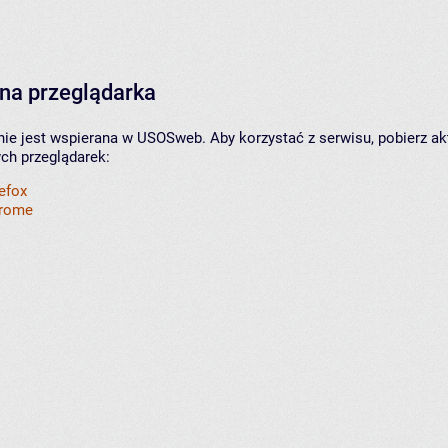
na przeglądarka
nie jest wspierana w USOSweb. Aby korzystać z serwisu, pobierz ak
ych przeglądarek:
refox
hrome