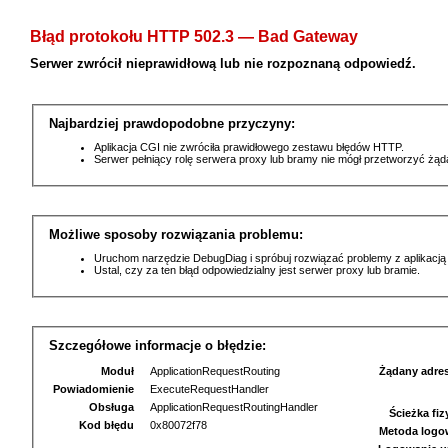
Błąd protokołu HTTP 502.3 — Bad Gateway
Serwer zwrócił nieprawidłową lub nie rozpoznaną odpowiedź.
Najbardziej prawdopodobne przyczyny:
Aplikacja CGI nie zwróciła prawidłowego zestawu błędów HTTP.
Serwer pełniący rolę serwera proxy lub bramy nie mógł przetworzyć żą
Możliwe sposoby rozwiązania problemu:
Uruchom narzędzie DebugDiag i spróbuj rozwiązać problemy z aplikacją
Ustal, czy za ten błąd odpowiedzialny jest serwer proxy lub bramie.
Szczegółowe informacje o błędzie:
Moduł
ApplicationRequestRouting
Żądany adre
Powiadomienie
ExecuteRequestHandler
Obsługa
ApplicationRequestRoutingHandler
Ścieżka fi
Kod błędu
0x80072f78
Metoda logo