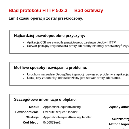
Błąd protokołu HTTP 502.3 — Bad Gateway
Limit czasu operacji został przekroczony.
Najbardziej prawdopodobne przyczyny:
Aplikacja CGI nie zwróciła prawidłowego zestawu błędów HTTP.
Serwer pełniący rolę serwera proxy lub bramy nie mógł przetworzyć żą
Możliwe sposoby rozwiązania problemu:
Uruchom narzędzie DebugDiag i spróbuj rozwiązać problemy z aplikacją
Ustal, czy za ten błąd odpowiedzialny jest serwer proxy lub bramie.
Szczegółowe informacje o błędzie:
Moduł
ApplicationRequestRouting
Żądany adre
Powiadomienie
ExecuteRequestHandler
Obsługa
ApplicationRequestRoutingHandler
Ścieżka fi
Kod błędu
0x80072ee2
Metoda logo