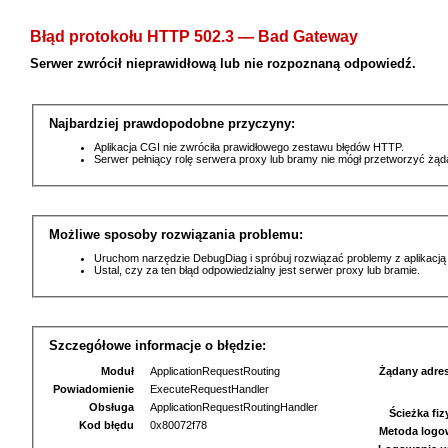
Błąd protokołu HTTP 502.3 — Bad Gateway
Serwer zwrócił nieprawidłową lub nie rozpoznaną odpowiedź.
Najbardziej prawdopodobne przyczyny:
Aplikacja CGI nie zwróciła prawidłowego zestawu błędów HTTP.
Serwer pełniący rolę serwera proxy lub bramy nie mógł przetworzyć żą
Możliwe sposoby rozwiązania problemu:
Uruchom narzędzie DebugDiag i spróbuj rozwiązać problemy z aplikacją
Ustal, czy za ten błąd odpowiedzialny jest serwer proxy lub bramie.
Szczegółowe informacje o błędzie:
Moduł
ApplicationRequestRouting
Żądany adre
Powiadomienie
ExecuteRequestHandler
Obsługa
ApplicationRequestRoutingHandler
Ścieżka fi
Kod błędu
0x80072f78
Metoda logo