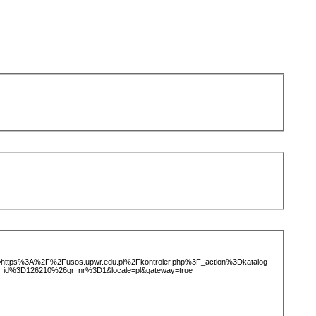
ice=https%3A%2F%2Fusos.upwr.edu.pl%2Fkontroler.php%3F_action%3Dkatalog
_id%3D126210%26gr_nr%3D1&locale=pl&gateway=true