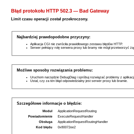
Błąd protokołu HTTP 502.3 — Bad Gateway
Limit czasu operacji został przekroczony.
Najbardziej prawdopodobne przyczyny:
Aplikacja CGI nie zwróciła prawidłowego zestawu błędów HTTP.
Serwer pełniący rolę serwera proxy lub bramy nie mógł przetworzyć ż
Możliwe sposoby rozwiązania problemu:
Uruchom narzędzie DebugDiag i spróbuj rozwiązać problemy z aplikacj
Ustal, czy za ten błąd odpowiedzialny jest serwer proxy lub bramie.
Szczegółowe informacje o błędzie:
Moduł
ApplicationRequestRouting
Powiadomienie
ExecuteRequestHandler
Obsługa
ApplicationRequestRoutingHandler
Kod błędu
0x80072ee2