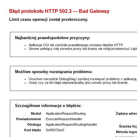
Błąd protokołu HTTP 502.3 — Bad Gateway
Limit czasu operacji został przekroczony.
Najbardziej prawdopodobne przyczyny:
Aplikacja CGI nie zwróciła prawidłowego zestawu błędów HTTP.
Serwer pełniący rolę serwera proxy lub bramy nie mógł przetworzyć żą
Możliwe sposoby rozwiązania problemu:
Uruchom narzędzie DebugDiag i spróbuj rozwiązać problemy z aplikacją
Ustal, czy za ten błąd odpowiedzialny jest serwer proxy lub bramie.
Szczegółowe informacje o błędzie:
Moduł
ApplicationRequestRouting
Żądany adre
Powiadomienie
ExecuteRequestHandler
Obsługa
ApplicationRequestRoutingHandler
Ścieżka fi
Kod błędu
0x80072ee2
Metoda logo