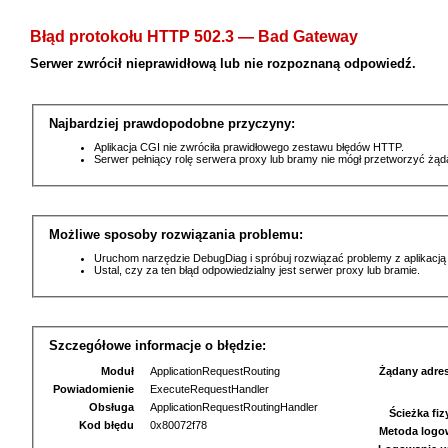
Błąd protokołu HTTP 502.3 — Bad Gateway
Serwer zwrócił nieprawidłową lub nie rozpoznaną odpowiedź.
Najbardziej prawdopodobne przyczyny:
Aplikacja CGI nie zwróciła prawidłowego zestawu błędów HTTP.
Serwer pełniący rolę serwera proxy lub bramy nie mógł przetworzyć żą
Możliwe sposoby rozwiązania problemu:
Uruchom narzędzie DebugDiag i spróbuj rozwiązać problemy z aplikacją
Ustal, czy za ten błąd odpowiedzialny jest serwer proxy lub bramie.
Szczegółowe informacje o błędzie:
Moduł
ApplicationRequestRouting
Żądany adre
Powiadomienie
ExecuteRequestHandler
Obsługa
ApplicationRequestRoutingHandler
Ścieżka fi
Kod błędu
0x80072f78
Metoda logo