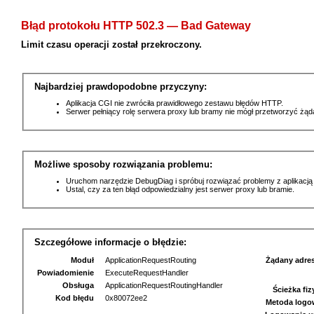
Błąd protokołu HTTP 502.3 — Bad Gateway
Limit czasu operacji został przekroczony.
Najbardziej prawdopodobne przyczyny:
Aplikacja CGI nie zwróciła prawidłowego zestawu błędów HTTP.
Serwer pełniący rolę serwera proxy lub bramy nie mógł przetworzyć żą
Możliwe sposoby rozwiązania problemu:
Uruchom narzędzie DebugDiag i spróbuj rozwiązać problemy z aplikacją
Ustal, czy za ten błąd odpowiedzialny jest serwer proxy lub bramie.
Szczegółowe informacje o błędzie:
Moduł
ApplicationRequestRouting
Żądany adre
Powiadomienie
ExecuteRequestHandler
Obsługa
ApplicationRequestRoutingHandler
Ścieżka fi
Kod błędu
0x80072ee2
Metoda logo