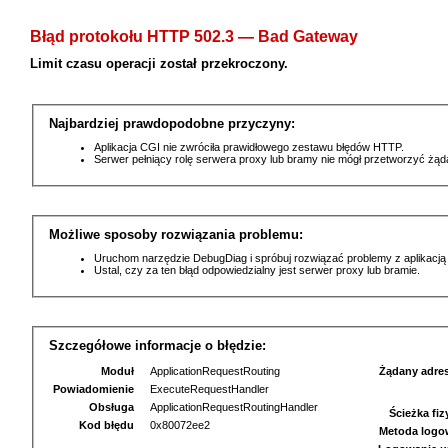
Błąd protokołu HTTP 502.3 — Bad Gateway
Limit czasu operacji został przekroczony.
Najbardziej prawdopodobne przyczyny:
Aplikacja CGI nie zwróciła prawidłowego zestawu błędów HTTP.
Serwer pełniący rolę serwera proxy lub bramy nie mógł przetworzyć żą
Możliwe sposoby rozwiązania problemu:
Uruchom narzędzie DebugDiag i spróbuj rozwiązać problemy z aplikacją
Ustal, czy za ten błąd odpowiedzialny jest serwer proxy lub bramie.
Szczegółowe informacje o błędzie:
Moduł
ApplicationRequestRouting
Żądany adre
Powiadomienie
ExecuteRequestHandler
Obsługa
ApplicationRequestRoutingHandler
Ścieżka fi
Kod błędu
0x80072ee2
Metoda logo