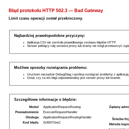
Błąd protokołu HTTP 502.3 — Bad Gateway
Limit czasu operacji został przekroczony.
Najbardziej prawdopodobne przyczyny:
Aplikacja CGI nie zwróciła prawidłowego zestawu błędów HTTP.
Serwer pełniący rolę serwera proxy lub bramy nie mógł przetworzyć żą
Możliwe sposoby rozwiązania problemu:
Uruchom narzędzie DebugDiag i spróbuj rozwiązać problemy z aplikacją
Ustal, czy za ten błąd odpowiedzialny jest serwer proxy lub bramie.
Szczegółowe informacje o błędzie:
Moduł
ApplicationRequestRouting
Żądany adre
Powiadomienie
ExecuteRequestHandler
Obsługa
ApplicationRequestRoutingHandler
Ścieżka fi
Kod błędu
0x80072ee2
Metoda logo