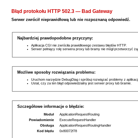
Błąd protokołu HTTP 502.3 — Bad Gateway
Serwer zwrócił nieprawidłową lub nie rozpoznaną odpowiedź.
Najbardziej prawdopodobne przyczyny:
Aplikacja CGI nie zwróciła prawidłowego zestawu błędów HTTP.
Serwer pełniący rolę serwera proxy lub bramy nie mógł przetworzyć ż
Możliwe sposoby rozwiązania problemu:
Uruchom narzędzie DebugDiag i spróbuj rozwiązać problemy z aplikacj
Ustal, czy za ten błąd odpowiedzialny jest serwer proxy lub bramie.
Szczegółowe informacje o błędzie:
Moduł
ApplicationRequestRouting
Powiadomienie
ExecuteRequestHandler
Obsługa
ApplicationRequestRoutingHandler
Kod błędu
0x80072f78