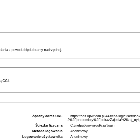
ądania z powodu błędu bramy nadrzędnej.
ą CGI.
Żądany adres URL
https://cas.upwr.edu.pl:443/cas/login?serv
2%2Fprzedmioty%2FpokazZajecia%26zaj_cyk
Ścieżka fizyczna
C:\inetpub\wwwroot\cas\login
Metoda logowania
Anonimowy
Logowanie użytkownika
Anonimowy