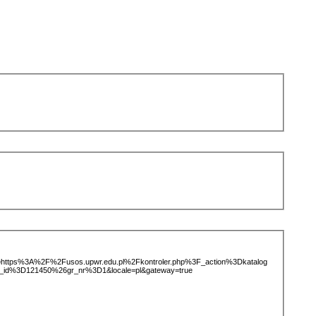
ice=https%3A%2F%2Fusos.upwr.edu.pl%2Fkontroler.php%3F_action%3Dkatalog
_id%3D121450%26gr_nr%3D1&locale=pl&gateway=true