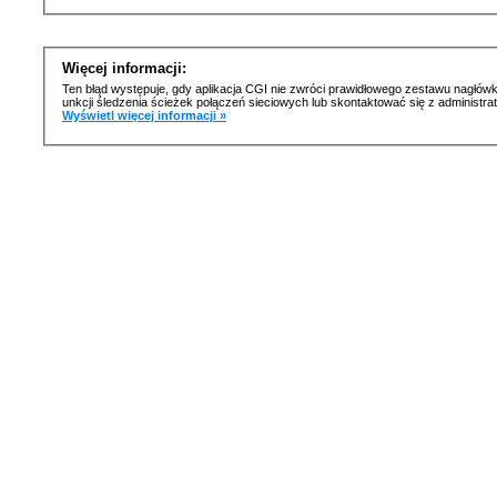
Więcej informacji:
Ten błąd występuje, gdy aplikacja CGI nie zwróci prawidłowego zestawu nagłówk
unkcji śledzenia ścieżek połączeń sieciowych lub skontaktować się z administr
Wyświetl więcej informacji »