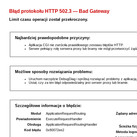
Błąd protokołu HTTP 502.3 — Bad Gateway
Limit czasu operacji został przekroczony.
Najbardziej prawdopodobne przyczyny:
Aplikacja CGI nie zwróciła prawidłowego zestawu błędów HTTP.
Serwer pełniący rolę serwera proxy lub bramy nie mógł przetworzyć żą
Możliwe sposoby rozwiązania problemu:
Uruchom narzędzie DebugDiag i spróbuj rozwiązać problemy z aplikacją
Ustal, czy za ten błąd odpowiedzialny jest serwer proxy lub bramie.
Szczegółowe informacje o błędzie:
Moduł
ApplicationRequestRouting
Żądany adre
Powiadomienie
ExecuteRequestHandler
Obsługa
ApplicationRequestRoutingHandler
Ścieżka fi
Kod błędu
0x80072ee2
Metoda logo