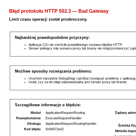
Błąd protokołu HTTP 502.3 — Bad Gateway
Limit czasu operacji został przekroczony.
Najbardziej prawdopodobne przyczyny:
Aplikacja CGI nie zwróciła prawidłowego zestawu błędów HTTP.
Serwer pełniący rolę serwera proxy lub bramy nie mógł przetworzyć żą
Możliwe sposoby rozwiązania problemu:
Uruchom narzędzie DebugDiag i spróbuj rozwiązać problemy z aplikacją
Ustal, czy za ten błąd odpowiedzialny jest serwer proxy lub bramie.
Szczegółowe informacje o błędzie:
Moduł
ApplicationRequestRouting
Żądany adre
Powiadomienie
ExecuteRequestHandler
Obsługa
ApplicationRequestRoutingHandler
Ścieżka fi
Kod błędu
0x80072ee2
Metoda logo