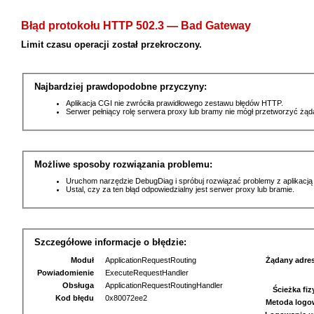
Błąd protokołu HTTP 502.3 — Bad Gateway
Limit czasu operacji został przekroczony.
Najbardziej prawdopodobne przyczyny:
Aplikacja CGI nie zwróciła prawidłowego zestawu błędów HTTP.
Serwer pełniący rolę serwera proxy lub bramy nie mógł przetworzyć żą
Możliwe sposoby rozwiązania problemu:
Uruchom narzędzie DebugDiag i spróbuj rozwiązać problemy z aplikacją
Ustal, czy za ten błąd odpowiedzialny jest serwer proxy lub bramie.
Szczegółowe informacje o błędzie:
Moduł
ApplicationRequestRouting
Żądany adre
Powiadomienie
ExecuteRequestHandler
Obsługa
ApplicationRequestRoutingHandler
Ścieżka fi
Kod błędu
0x80072ee2
Metoda logo