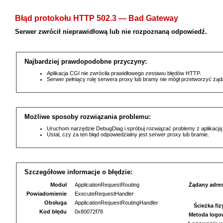
Błąd protokołu HTTP 502.3 — Bad Gateway
Serwer zwrócił nieprawidłową lub nie rozpoznaną odpowiedź.
Najbardziej prawdopodobne przyczyny:
Aplikacja CGI nie zwróciła prawidłowego zestawu błędów HTTP.
Serwer pełniący rolę serwera proxy lub bramy nie mógł przetworzyć żą
Możliwe sposoby rozwiązania problemu:
Uruchom narzędzie DebugDiag i spróbuj rozwiązać problemy z aplikacją
Ustal, czy za ten błąd odpowiedzialny jest serwer proxy lub bramie.
Szczegółowe informacje o błędzie:
Moduł
ApplicationRequestRouting
Żądany adre
Powiadomienie
ExecuteRequestHandler
Obsługa
ApplicationRequestRoutingHandler
Ścieżka fi
Kod błędu
0x80072f78
Metoda logo