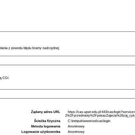
ądania z powodu błędu bramy nadrzędnej.
ą CGI.
Żądany adres URL
https://cas.upwr.edu.pl:443/cas/login?serv
2%2Fprzedmioty%2FpokazZajecia%26zaj_cyk
Ścieżka fizyczna
C:\inetpub\wwwroot\cas\login
Metoda logowania
Anonimowy
Logowanie użytkownika
Anonimowy