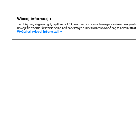
Więcej informacji:
Ten błąd występuje, gdy aplikacja CGI nie zwróci prawidłowego zestawu nagłówk
unkcji śledzenia ścieżek połączeń sieciowych lub skontaktować się z administr
Wyświetl więcej informacji »