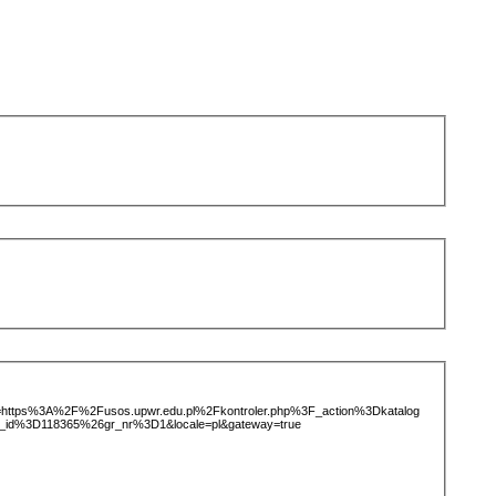
ice=https%3A%2F%2Fusos.upwr.edu.pl%2Fkontroler.php%3F_action%3Dkatalog
_id%3D118365%26gr_nr%3D1&locale=pl&gateway=true