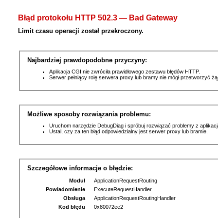
Błąd protokołu HTTP 502.3 — Bad Gateway
Limit czasu operacji został przekroczony.
Najbardziej prawdopodobne przyczyny:
Aplikacja CGI nie zwróciła prawidłowego zestawu błędów HTTP.
Serwer pełniący rolę serwera proxy lub bramy nie mógł przetworzyć ż
Możliwe sposoby rozwiązania problemu:
Uruchom narzędzie DebugDiag i spróbuj rozwiązać problemy z aplikacj
Ustal, czy za ten błąd odpowiedzialny jest serwer proxy lub bramie.
Szczegółowe informacje o błędzie:
Moduł
ApplicationRequestRouting
Powiadomienie
ExecuteRequestHandler
Obsługa
ApplicationRequestRoutingHandler
Kod błędu
0x80072ee2