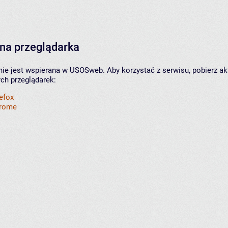
na przeglądarka
nie jest wspierana w USOSweb. Aby korzystać z serwisu, pobierz ak
ych przeglądarek:
refox
hrome