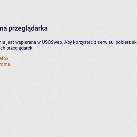
na przeglądarka
nie jest wspierana w USOSweb. Aby korzystać z serwisu, pobierz ak
ych przeglądarek:
refox
hrome