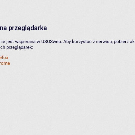
na przeglądarka
nie jest wspierana w USOSweb. Aby korzystać z serwisu, pobierz ak
ych przeglądarek:
refox
hrome