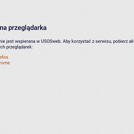
na przeglądarka
nie jest wspierana w USOSweb. Aby korzystać z serwisu, pobierz ak
ych przeglądarek:
refox
hrome