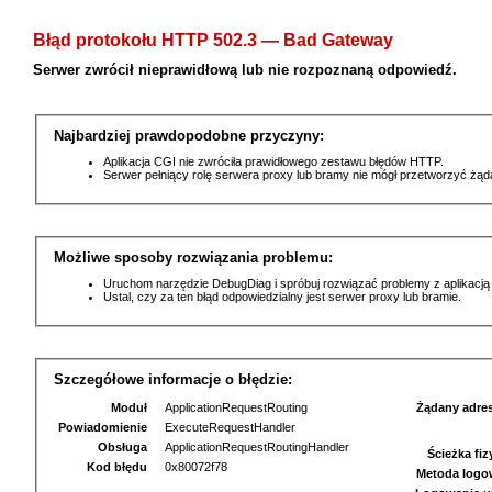
Błąd protokołu HTTP 502.3 — Bad Gateway
Serwer zwrócił nieprawidłową lub nie rozpoznaną odpowiedź.
Najbardziej prawdopodobne przyczyny:
Aplikacja CGI nie zwróciła prawidłowego zestawu błędów HTTP.
Serwer pełniący rolę serwera proxy lub bramy nie mógł przetworzyć żą
Możliwe sposoby rozwiązania problemu:
Uruchom narzędzie DebugDiag i spróbuj rozwiązać problemy z aplikacją
Ustal, czy za ten błąd odpowiedzialny jest serwer proxy lub bramie.
Szczegółowe informacje o błędzie:
Moduł
ApplicationRequestRouting
Żądany adre
Powiadomienie
ExecuteRequestHandler
Obsługa
ApplicationRequestRoutingHandler
Ścieżka fi
Kod błędu
0x80072f78
Metoda logo