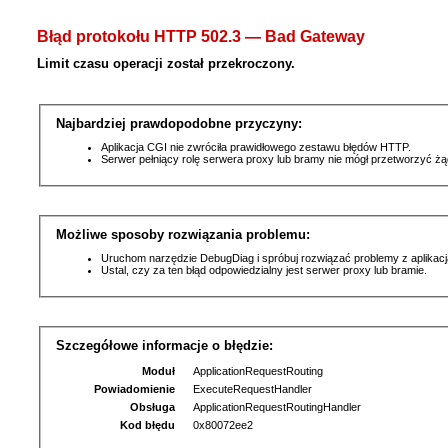
Błąd protokołu HTTP 502.3 — Bad Gateway
Limit czasu operacji został przekroczony.
Najbardziej prawdopodobne przyczyny:
Aplikacja CGI nie zwróciła prawidłowego zestawu błędów HTTP.
Serwer pełniący rolę serwera proxy lub bramy nie mógł przetworzyć ż
Możliwe sposoby rozwiązania problemu:
Uruchom narzędzie DebugDiag i spróbuj rozwiązać problemy z aplikacj
Ustal, czy za ten błąd odpowiedzialny jest serwer proxy lub bramie.
Szczegółowe informacje o błędzie:
Moduł
ApplicationRequestRouting
Powiadomienie
ExecuteRequestHandler
Obsługa
ApplicationRequestRoutingHandler
Kod błędu
0x80072ee2