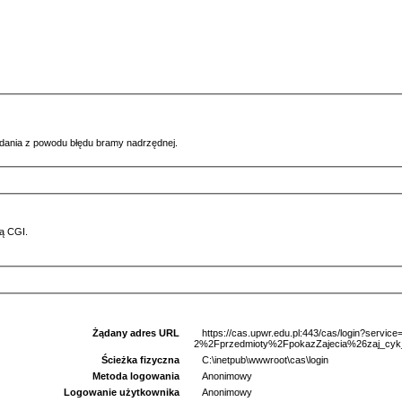
ądania z powodu błędu bramy nadrzędnej.
ą CGI.
Żądany adres URL
https://cas.upwr.edu.pl:443/cas/login?serv
2%2Fprzedmioty%2FpokazZajecia%26zaj_cyk
Ścieżka fizyczna
C:\inetpub\wwwroot\cas\login
Metoda logowania
Anonimowy
Logowanie użytkownika
Anonimowy