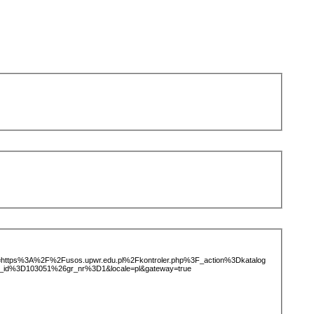
ice=https%3A%2F%2Fusos.upwr.edu.pl%2Fkontroler.php%3F_action%3Dkatalog
_id%3D103051%26gr_nr%3D1&locale=pl&gateway=true