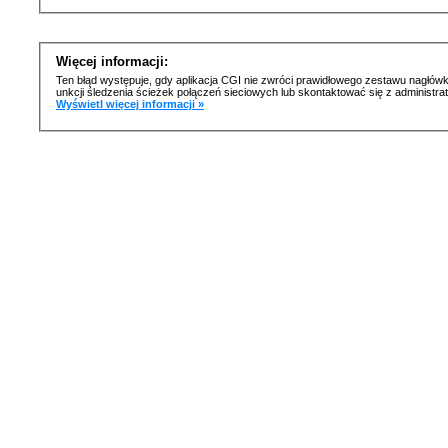
Więcej informacji:
Ten błąd występuje, gdy aplikacja CGI nie zwróci prawidłowego zestawu nagłówk
unkcji śledzenia ścieżek połączeń sieciowych lub skontaktować się z administr
Wyświetl więcej informacji »