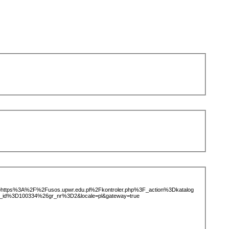
ice=https%3A%2F%2Fusos.upwr.edu.pl%2Fkontroler.php%3F_action%3Dkatalog
_id%3D100334%26gr_nr%3D2&locale=pl&gateway=true