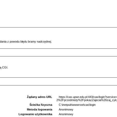
ądania z powodu błędu bramy nadrzędnej.
ą CGI.
Żądany adres URL
https://cas.upwr.edu.pl:443/cas/login?serv
2%2Fprzedmioty%2FpokazZajecia%26zaj_cyk
Ścieżka fizyczna
C:\inetpub\wwwroot\cas\login
Metoda logowania
Anonimowy
Logowanie użytkownika
Anonimowy