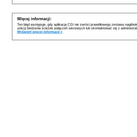
Więcej informacji:
Ten błąd występuje, gdy aplikacja CGI nie zwróci prawidłowego zestawu nagłówk
unkcji śledzenia ścieżek połączeń sieciowych lub skontaktować się z administr
Wyświetl więcej informacji »