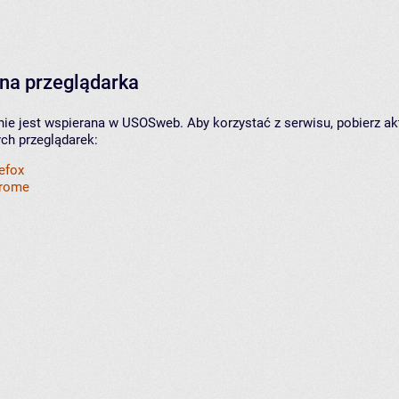
na przeglądarka
nie jest wspierana w USOSweb. Aby korzystać z serwisu, pobierz ak
ych przeglądarek:
refox
hrome